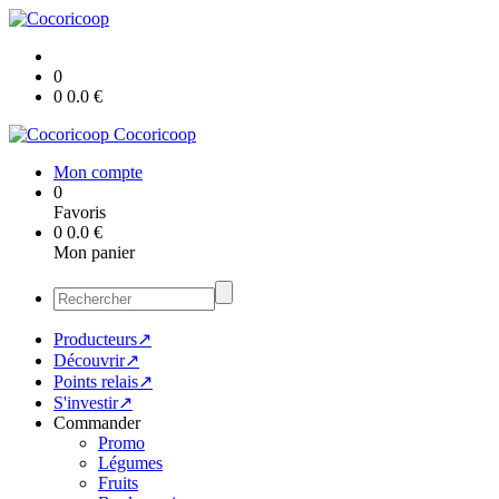
0
0
0.0
€
Cocoricoop
Mon compte
0
Favoris
0
0.0
€
Mon panier
Producteurs↗
Découvrir↗
Points relais↗
S'investir↗
Commander
Promo
Légumes
Fruits