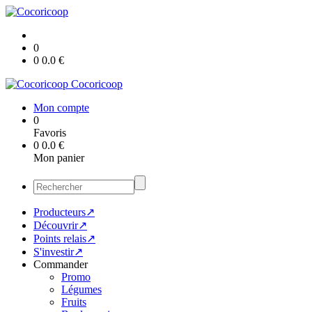
0
0
0.0
€
Cocoricoop
Mon compte
0
Favoris
0
0.0
€
Mon panier
Producteurs↗
Découvrir↗
Points relais↗
S'investir↗
Commander
Promo
Légumes
Fruits