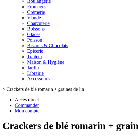
Boulangerie
Fromages
Crèmerie
Viande
Charcuterie
Boissons
Glaces
Poisson
Biscuits & Chocolats
Epicerie
Traiteur
Maison & Hygiène
Jardin
Librairie
Accessoires
>
Crackers de blé romarin + graines de lin
Accès direct
Commander
Mon compte
Crackers de blé romarin + grain