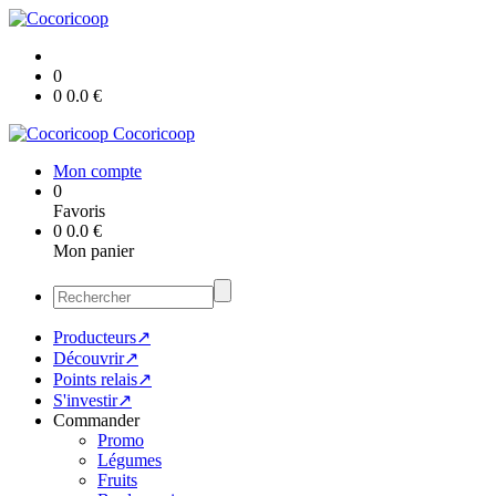
0
0
0.0
€
Cocoricoop
Mon compte
0
Favoris
0
0.0
€
Mon panier
Producteurs↗
Découvrir↗
Points relais↗
S'investir↗
Commander
Promo
Légumes
Fruits