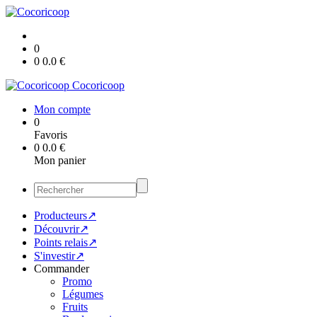
0
0
0.0
€
Cocoricoop
Mon compte
0
Favoris
0
0.0
€
Mon panier
Producteurs↗
Découvrir↗
Points relais↗
S'investir↗
Commander
Promo
Légumes
Fruits