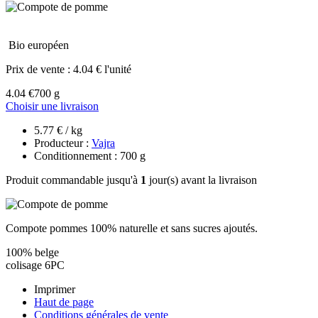
Bio européen
Prix de vente :
4.04 € l'unité
4.04 €
700 g
Choisir une livraison
5.77 € / kg
Producteur :
Vajra
Conditionnement : 700 g
Produit commandable jusqu'à
1
jour(s) avant la livraison
Compote pommes 100% naturelle et sans sucres ajoutés.
100% belge
colisage 6PC
Imprimer
Haut de page
Conditions générales de vente