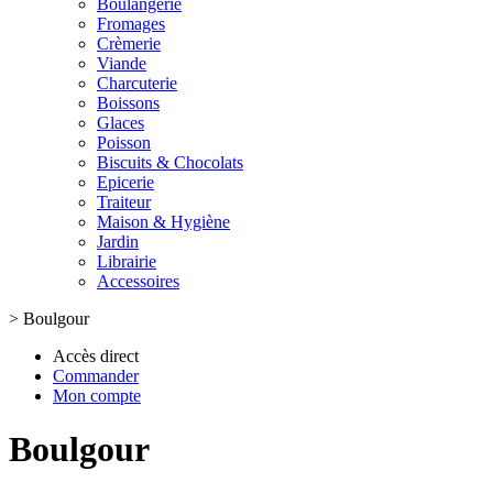
Boulangerie
Fromages
Crèmerie
Viande
Charcuterie
Boissons
Glaces
Poisson
Biscuits & Chocolats
Epicerie
Traiteur
Maison & Hygiène
Jardin
Librairie
Accessoires
>
Boulgour
Accès direct
Commander
Mon compte
Boulgour