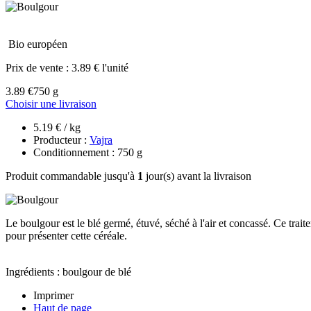
Bio européen
Prix de vente :
3.89 € l'unité
3.89 €
750 g
Choisir une livraison
5.19 € / kg
Producteur :
Vajra
Conditionnement : 750 g
Produit commandable jusqu'à
1
jour(s) avant la livraison
Le boulgour est le blé germé, étuvé, séché à l'air et concassé. Ce tra
pour présenter cette céréale.
Ingrédients : boulgour de blé
Imprimer
Haut de page