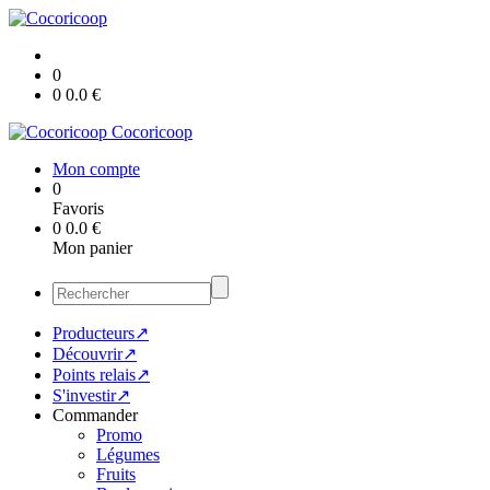
0
0
0.0
€
Cocoricoop
Mon compte
0
Favoris
0
0.0
€
Mon panier
Producteurs↗
Découvrir↗
Points relais↗
S'investir↗
Commander
Promo
Légumes
Fruits