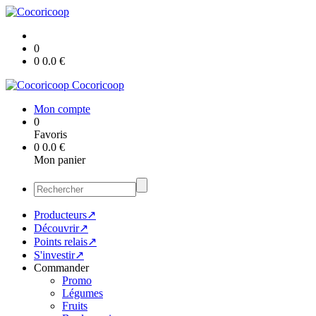
0
0
0.0
€
Cocoricoop
Mon compte
0
Favoris
0
0.0
€
Mon panier
Producteurs↗
Découvrir↗
Points relais↗
S'investir↗
Commander
Promo
Légumes
Fruits