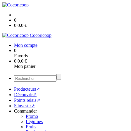
0
0
0.0
€
Cocoricoop
Mon compte
0
Favoris
0
0.0
€
Mon panier
Producteurs↗
Découvrir↗
Points relais↗
S'investir↗
Commander
Promo
Légumes
Fruits