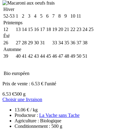
Hiver
52-53
1
2
3
4
5
6
7
8
9
10
11
Printemps
12
13
14
15
16
17
18
19
20
21
22
23
24
25
Été
26
27
28
29
30
31
32
33
34
35
36
37
38
Automne
39
40
41
42
43
44
45
46
47
48
49
50
51
Bio européen
Prix de vente :
6.53 € l'unité
6.53 €
500 g
Choisir une livraison
13.06 € / kg
Producteur :
La Vache sans Tache
Agriculture : Biologique
Conditionnement : 500 g