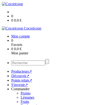
0
0
0.0
€
Cocoricoop
Mon compte
0
Favoris
0
0.0
€
Mon panier
Producteurs↗
Découvrir↗
Points relais↗
S'investir↗
Commander
Promo
Légumes
Fruits