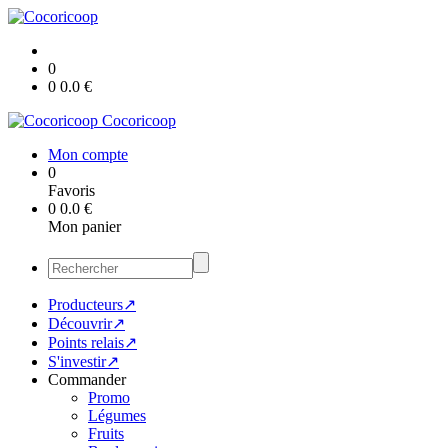
0
0
0.0
€
Cocoricoop
Mon compte
0
Favoris
0
0.0
€
Mon panier
Producteurs↗
Découvrir↗
Points relais↗
S'investir↗
Commander
Promo
Légumes
Fruits