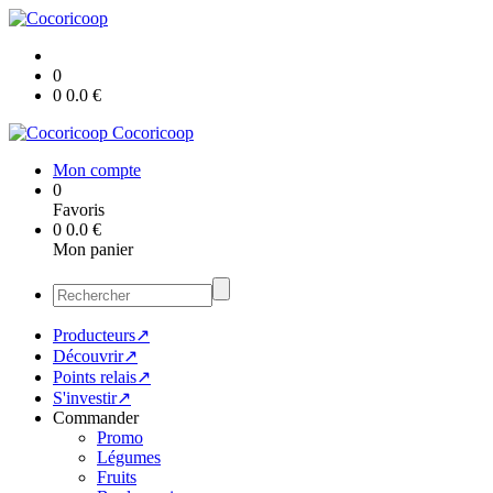
0
0
0.0
€
Cocoricoop
Mon compte
0
Favoris
0
0.0
€
Mon panier
Producteurs↗
Découvrir↗
Points relais↗
S'investir↗
Commander
Promo
Légumes
Fruits