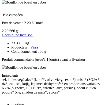
Bio européen
Prix de vente :
2.20 € l'unité
2.20 €
66 g
Choisir une livraison
33.33 € / kg
Producteur :
Vajra
Conditionnement : 66 g
Produit commandable jusqu'à
1
jour(s) avant la livraison
Ingrédients
sel, huiles végétales* (karité*, olive vierge extra*), miso* (SOJA*,
riz*, eau, sel, koji), légumes déshydratés* en proportions variables
6.7% (oignon*, CÉLERI*, carotte*, ail*, persil*), boeuf cuit en
poudre* 5%, amidon de maïs*, épices*
Imprimer