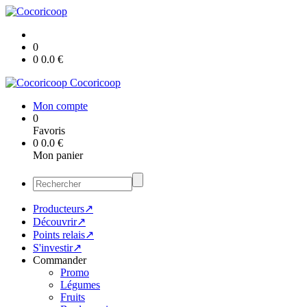
0
0
0.0
€
Cocoricoop
Mon compte
0
Favoris
0
0.0
€
Mon panier
Producteurs↗
Découvrir↗
Points relais↗
S'investir↗
Commander
Promo
Légumes
Fruits