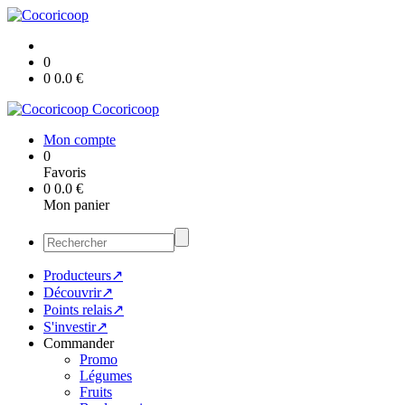
0
0
0.0
€
Cocoricoop
Mon compte
0
Favoris
0
0.0
€
Mon panier
Producteurs↗
Découvrir↗
Points relais↗
S'investir↗
Commander
Promo
Légumes
Fruits