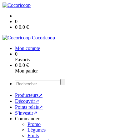
0
0
0.0
€
Cocoricoop
Mon compte
0
Favoris
0
0.0
€
Mon panier
Producteurs↗
Découvrir↗
Points relais↗
S'investir↗
Commander
Promo
Légumes
Fruits