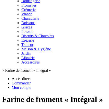
Boulangerie
Fromages
Crèmerie
Viande
Charcuterie
Boissons
Glaces
Poisson
Biscuits & Chocolats
Epicerie
Traiteur
Maison & Hygiène
Jardin
Librairie
Accessoires
>
Farine de froment « Intégral »
Accès direct
Commander
Mon compte
Farine de froment « Intégral »