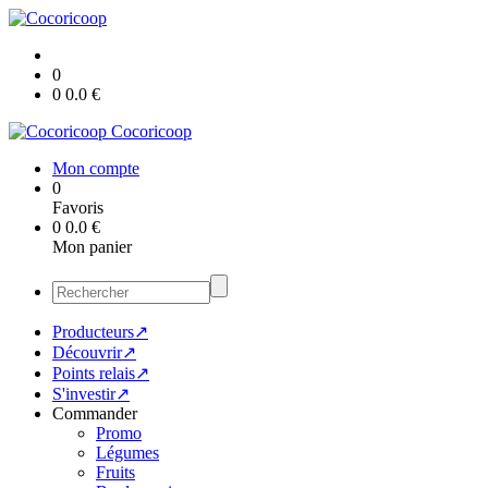
0
0
0.0
€
Cocoricoop
Mon compte
0
Favoris
0
0.0
€
Mon panier
Producteurs↗
Découvrir↗
Points relais↗
S'investir↗
Commander
Promo
Légumes
Fruits