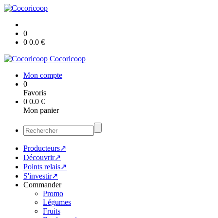
0
0
0.0
€
Cocoricoop
Mon compte
0
Favoris
0
0.0
€
Mon panier
Producteurs↗
Découvrir↗
Points relais↗
S'investir↗
Commander
Promo
Légumes
Fruits