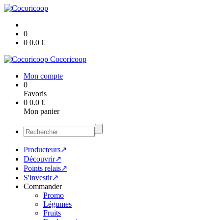
0
0
0.0
€
Cocoricoop
Mon compte
0
Favoris
0
0.0
€
Mon panier
Producteurs↗
Découvrir↗
Points relais↗
S'investir↗
Commander
Promo
Légumes
Fruits