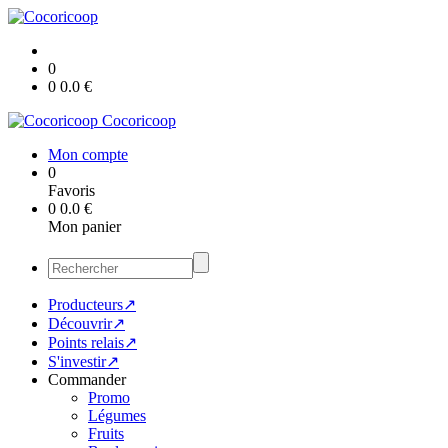
0
0
0.0
€
Cocoricoop
Mon compte
0
Favoris
0
0.0
€
Mon panier
Producteurs↗
Découvrir↗
Points relais↗
S'investir↗
Commander
Promo
Légumes
Fruits