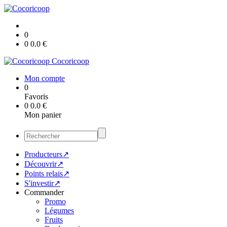
0
0
0.0
€
Cocoricoop
Mon compte
0
Favoris
0
0.0
€
Mon panier
Producteurs↗
Découvrir↗
Points relais↗
S'investir↗
Commander
Promo
Légumes
Fruits