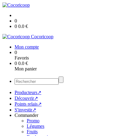
0
0
0.0
€
Cocoricoop
Mon compte
0
Favoris
0
0.0
€
Mon panier
Producteurs↗
Découvrir↗
Points relais↗
S'investir↗
Commander
Promo
Légumes
Fruits