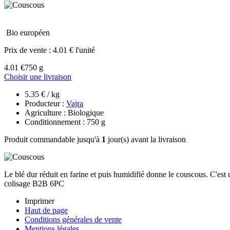
Bio européen
Prix de vente :
4.01 € l'unité
4.01 €
750 g
Choisir une livraison
5.35 € / kg
Producteur :
Vajra
Agriculture : Biologique
Conditionnement : 750 g
Produit commandable jusqu'à
1
jour(s) avant la livraison
Le blé dur réduit en farine et puis humidifié donne le couscous. C'es
colisage B2B 6PC
Imprimer
Haut de page
Conditions générales de vente
Mentions légales