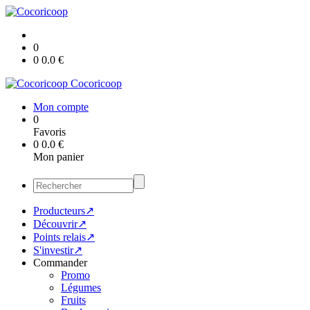
0
0
0.0
€
Cocoricoop
Mon compte
0
Favoris
0
0.0
€
Mon panier
Producteurs↗
Découvrir↗
Points relais↗
S'investir↗
Commander
Promo
Légumes
Fruits