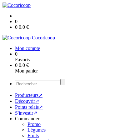
0
0
0.0
€
Cocoricoop
Mon compte
0
Favoris
0
0.0
€
Mon panier
Producteurs↗
Découvrir↗
Points relais↗
S'investir↗
Commander
Promo
Légumes
Fruits