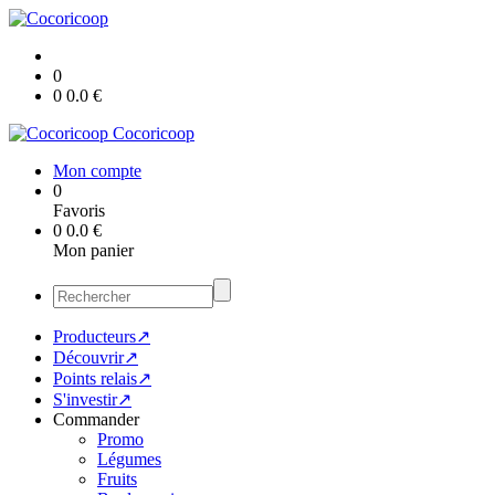
0
0
0.0
€
Cocoricoop
Mon compte
0
Favoris
0
0.0
€
Mon panier
Producteurs↗
Découvrir↗
Points relais↗
S'investir↗
Commander
Promo
Légumes
Fruits