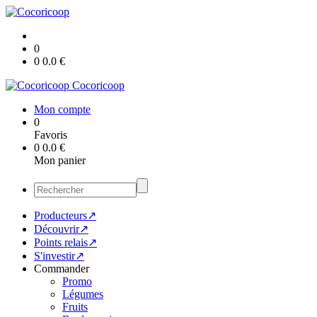
0
0
0.0
€
Cocoricoop
Mon compte
0
Favoris
0
0.0
€
Mon panier
Producteurs↗
Découvrir↗
Points relais↗
S'investir↗
Commander
Promo
Légumes
Fruits