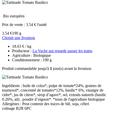
Bio européen
Prix de vente :
3.54 € l'unité
3.54 €
190 g
Choisir une livraison
18.63 € / kg
Producteur :
La Vache qui regarde passer les trains
Agriculture : Biologique
Conditionnement : 190 g
Produit commandable jusqu'à
1
jour(s) avant la livraison
Ingrédients : huile de colza*, pulpe de tomate*24%, graines de
tournesol*, concentré de tomates*12%, basilic* 6%, vinaigre de
cidre*, jus de citron*, sirop d’agave*, sel, extraits naturels (basilic
0.26%, ail) , poudre d’oignon*. *issus de l'agriculture biologique
Allergènes : Peut contenir des traces de blé, soja, céleri
colisage B2B 6PC