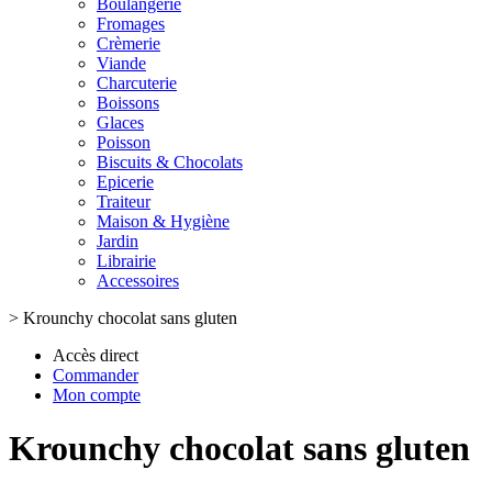
Boulangerie
Fromages
Crèmerie
Viande
Charcuterie
Boissons
Glaces
Poisson
Biscuits & Chocolats
Epicerie
Traiteur
Maison & Hygiène
Jardin
Librairie
Accessoires
>
Krounchy chocolat sans gluten
Accès direct
Commander
Mon compte
Krounchy chocolat sans gluten