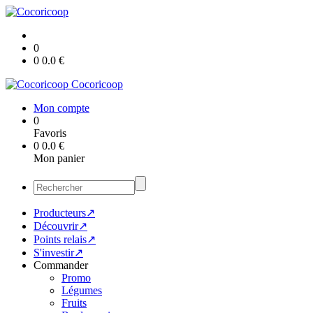
0
0
0.0
€
Cocoricoop
Mon compte
0
Favoris
0
0.0
€
Mon panier
Producteurs↗
Découvrir↗
Points relais↗
S'investir↗
Commander
Promo
Légumes
Fruits