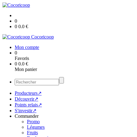
0
0
0.0
€
Cocoricoop
Mon compte
0
Favoris
0
0.0
€
Mon panier
Producteurs↗
Découvrir↗
Points relais↗
S'investir↗
Commander
Promo
Légumes
Fruits