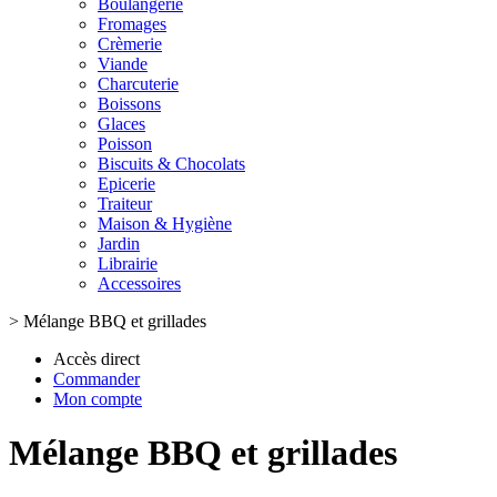
Boulangerie
Fromages
Crèmerie
Viande
Charcuterie
Boissons
Glaces
Poisson
Biscuits & Chocolats
Epicerie
Traiteur
Maison & Hygiène
Jardin
Librairie
Accessoires
>
Mélange BBQ et grillades
Accès direct
Commander
Mon compte
Mélange BBQ et grillades