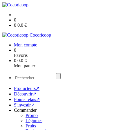
0
0
0.0
€
Cocoricoop
Mon compte
0
Favoris
0
0.0
€
Mon panier
Producteurs↗
Découvrir↗
Points relais↗
S'investir↗
Commander
Promo
Légumes
Fruits