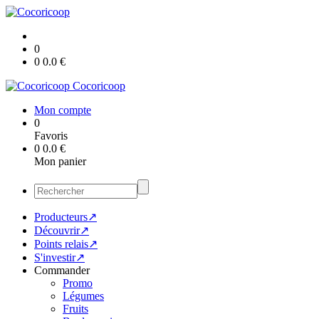
0
0
0.0
€
Cocoricoop
Mon compte
0
Favoris
0
0.0
€
Mon panier
Producteurs↗
Découvrir↗
Points relais↗
S'investir↗
Commander
Promo
Légumes
Fruits