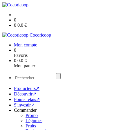
0
0
0.0
€
Cocoricoop
Mon compte
0
Favoris
0
0.0
€
Mon panier
Producteurs↗
Découvrir↗
Points relais↗
S'investir↗
Commander
Promo
Légumes
Fruits