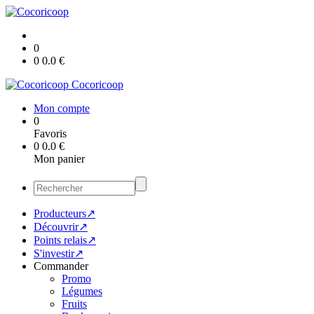
0
0
0.0
€
Cocoricoop
Mon compte
0
Favoris
0
0.0
€
Mon panier
Producteurs↗
Découvrir↗
Points relais↗
S'investir↗
Commander
Promo
Légumes
Fruits