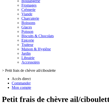
Boulangerie
Fromages
Crèmerie
Viande
Charcuterie
Boissons
Glaces
Poisson
Biscuits & Chocolats
Epicerie
Traiteur
Maison & Hygiène
Jardin
Librairie
Accessoires
>
Petit frais de chèvre ail/ciboulette
Accès direct
Commander
Mon compte
Petit frais de chèvre ail/ciboulet