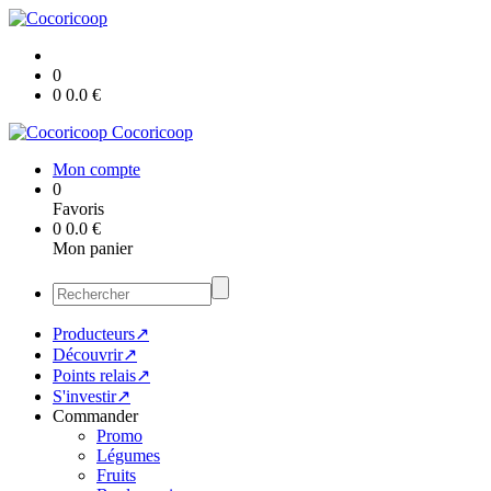
0
0
0.0
€
Cocoricoop
Mon compte
0
Favoris
0
0.0
€
Mon panier
Producteurs↗
Découvrir↗
Points relais↗
S'investir↗
Commander
Promo
Légumes
Fruits