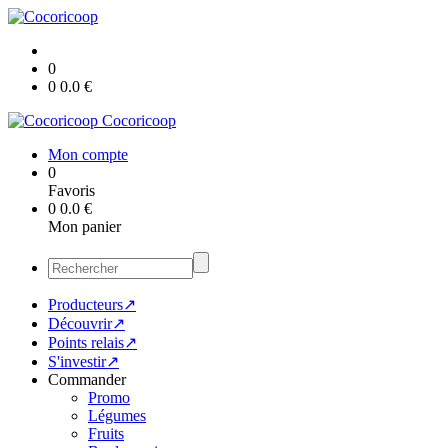
0
0
0.0
€
Cocoricoop
Mon compte
0
Favoris
0
0.0
€
Mon panier
Producteurs↗
Découvrir↗
Points relais↗
S'investir↗
Commander
Promo
Légumes
Fruits