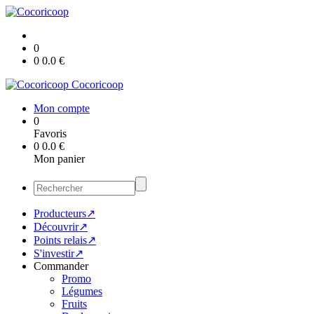
0
0
0.0
€
Cocoricoop
Mon compte
0
Favoris
0
0.0
€
Mon panier
Producteurs↗
Découvrir↗
Points relais↗
S'investir↗
Commander
Promo
Légumes
Fruits