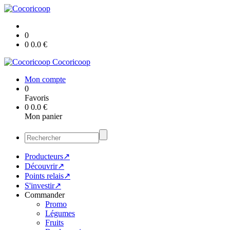
0
0
0.0
€
Cocoricoop
Mon compte
0
Favoris
0
0.0
€
Mon panier
Producteurs↗
Découvrir↗
Points relais↗
S'investir↗
Commander
Promo
Légumes
Fruits