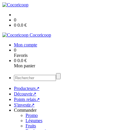
0
0
0.0
€
Cocoricoop
Mon compte
0
Favoris
0
0.0
€
Mon panier
Producteurs↗
Découvrir↗
Points relais↗
S'investir↗
Commander
Promo
Légumes
Fruits