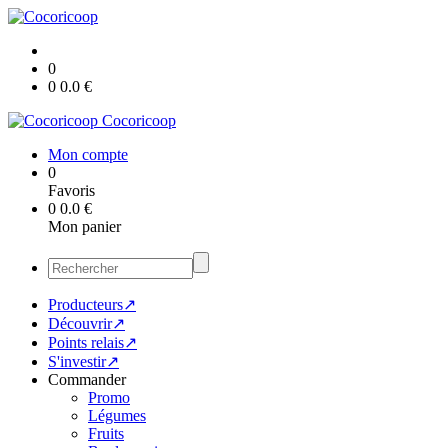
0
0
0.0
€
Cocoricoop
Mon compte
0
Favoris
0
0.0
€
Mon panier
Producteurs↗
Découvrir↗
Points relais↗
S'investir↗
Commander
Promo
Légumes
Fruits