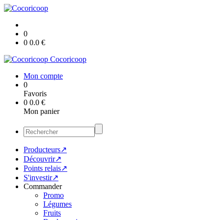
0
0
0.0
€
Cocoricoop
Mon compte
0
Favoris
0
0.0
€
Mon panier
Producteurs↗
Découvrir↗
Points relais↗
S'investir↗
Commander
Promo
Légumes
Fruits