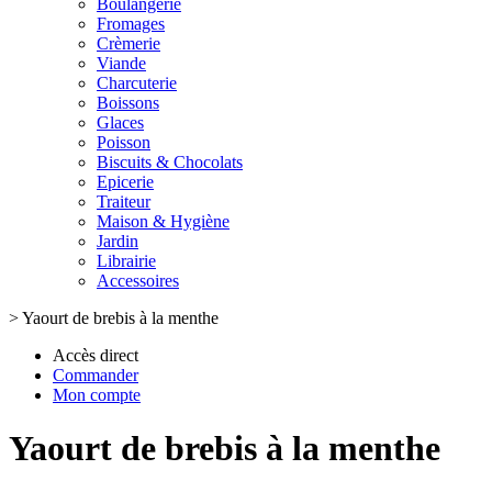
Boulangerie
Fromages
Crèmerie
Viande
Charcuterie
Boissons
Glaces
Poisson
Biscuits & Chocolats
Epicerie
Traiteur
Maison & Hygiène
Jardin
Librairie
Accessoires
>
Yaourt de brebis à la menthe
Accès direct
Commander
Mon compte
Yaourt de brebis à la menthe