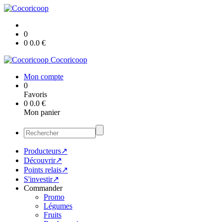
0
0
0.0
€
Cocoricoop
Mon compte
0
Favoris
0
0.0
€
Mon panier
Producteurs↗
Découvrir↗
Points relais↗
S'investir↗
Commander
Promo
Légumes
Fruits