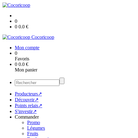
0
0
0.0
€
Cocoricoop
Mon compte
0
Favoris
0
0.0
€
Mon panier
Producteurs↗
Découvrir↗
Points relais↗
S'investir↗
Commander
Promo
Légumes
Fruits