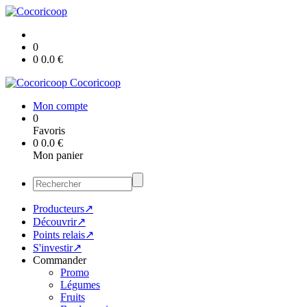
0
0
0.0
€
Cocoricoop
Mon compte
0
Favoris
0
0.0
€
Mon panier
Producteurs↗
Découvrir↗
Points relais↗
S'investir↗
Commander
Promo
Légumes
Fruits