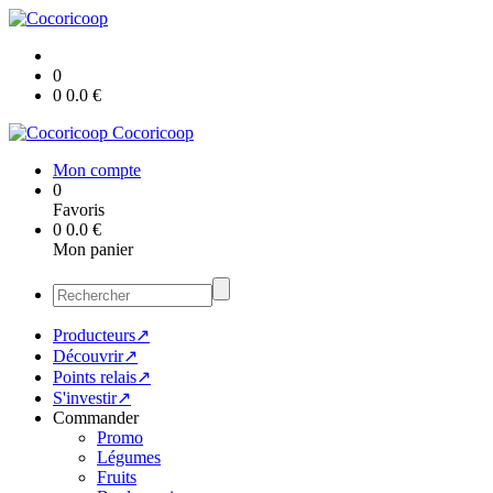
0
0
0.0
€
Cocoricoop
Mon compte
0
Favoris
0
0.0
€
Mon panier
Producteurs↗
Découvrir↗
Points relais↗
S'investir↗
Commander
Promo
Légumes
Fruits