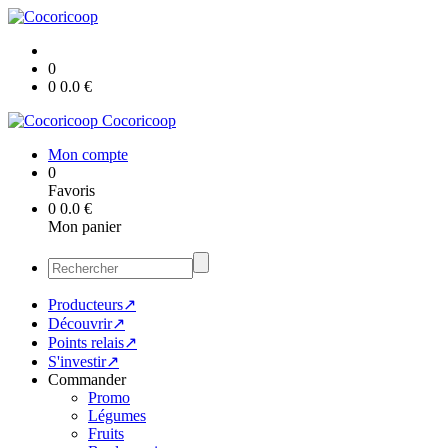
0
0
0.0
€
Cocoricoop
Mon compte
0
Favoris
0
0.0
€
Mon panier
Producteurs↗
Découvrir↗
Points relais↗
S'investir↗
Commander
Promo
Légumes
Fruits