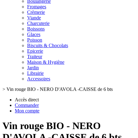
Boulangerie
Fromages
Crèmerie
Viande
Charcuterie
Boissons
Glaces
Poisson
Biscuits & Chocolats
Epicerie
Traiteur
Maison & Hygiène
Jardin
Librairie
Accessoires
>
Vin rouge BIO - NERO D'AVOLA -CAISSE de 6 bts
Accès direct
Commander
Mon compte
Vin rouge BIO - NERO
D'AVOLA -CAISSE de 6 bts