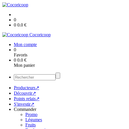
0
0
0.0
€
Cocoricoop
Mon compte
0
Favoris
0
0.0
€
Mon panier
Producteurs↗
Découvrir↗
Points relais↗
S'investir↗
Commander
Promo
Légumes
Fruits