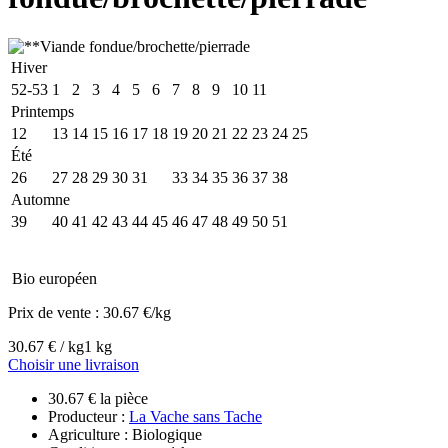
Hiver
52-53
1
2
3
4
5
6
7
8
9
10
11
Printemps
12
13
14
15
16
17
18
19
20
21
22
23
24
25
Été
26
27
28
29
30
31
32
33
34
35
36
37
38
Automne
39
40
41
42
43
44
45
46
47
48
49
50
51
Bio européen
Prix de vente :
30.67 €/kg
30.67 € / kg
1 kg
Choisir une livraison
30.67 € la pièce
Producteur :
La Vache sans Tache
Agriculture : Biologique