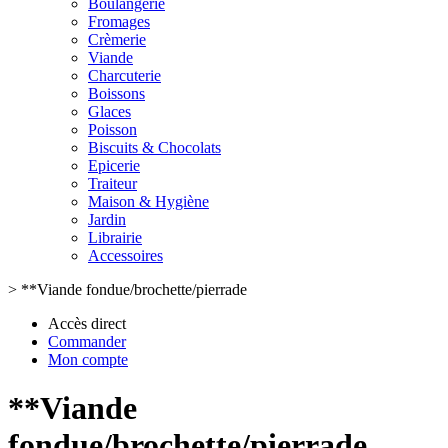
Boulangerie
Fromages
Crèmerie
Viande
Charcuterie
Boissons
Glaces
Poisson
Biscuits & Chocolats
Epicerie
Traiteur
Maison & Hygiène
Jardin
Librairie
Accessoires
>
**Viande fondue/brochette/pierrade
Accès direct
Commander
Mon compte
**Viande
fondue/brochette/pierrade