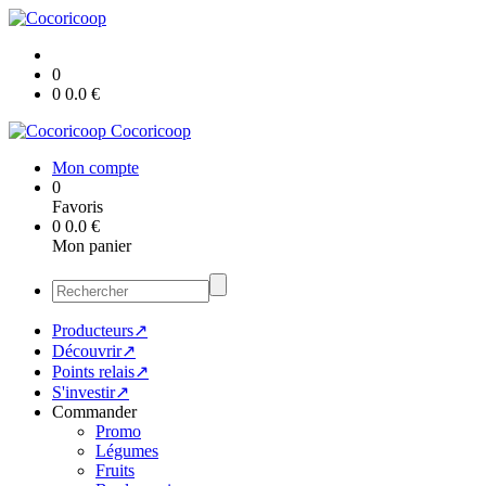
0
0
0.0
€
Cocoricoop
Mon compte
0
Favoris
0
0.0
€
Mon panier
Producteurs↗
Découvrir↗
Points relais↗
S'investir↗
Commander
Promo
Légumes
Fruits