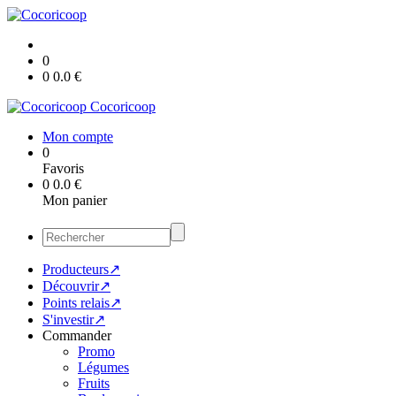
0
0
0.0
€
Cocoricoop
Mon compte
0
Favoris
0
0.0
€
Mon panier
Producteurs↗
Découvrir↗
Points relais↗
S'investir↗
Commander
Promo
Légumes
Fruits