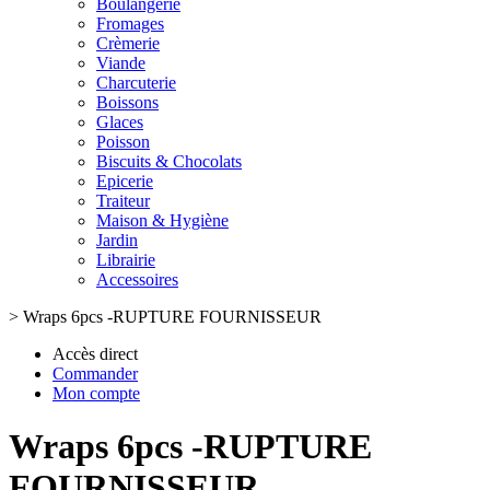
Boulangerie
Fromages
Crèmerie
Viande
Charcuterie
Boissons
Glaces
Poisson
Biscuits & Chocolats
Epicerie
Traiteur
Maison & Hygiène
Jardin
Librairie
Accessoires
>
Wraps 6pcs -RUPTURE FOURNISSEUR
Accès direct
Commander
Mon compte
Wraps 6pcs -RUPTURE
FOURNISSEUR