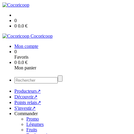
0
0
0.0
€
Cocoricoop
Mon compte
0
Favoris
0
0.0
€
Mon panier
Producteurs↗
Découvrir↗
Points relais↗
S'investir↗
Commander
Promo
Légumes
Fruits