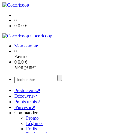
0
0
0.0
€
Cocoricoop
Mon compte
0
Favoris
0
0.0
€
Mon panier
Producteurs↗
Découvrir↗
Points relais↗
S'investir↗
Commander
Promo
Légumes
Fruits