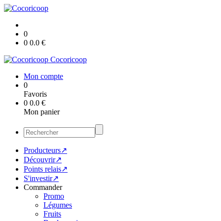
0
0
0.0
€
Cocoricoop
Mon compte
0
Favoris
0
0.0
€
Mon panier
Producteurs↗
Découvrir↗
Points relais↗
S'investir↗
Commander
Promo
Légumes
Fruits