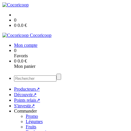
0
0
0.0
€
Cocoricoop
Mon compte
0
Favoris
0
0.0
€
Mon panier
Producteurs↗
Découvrir↗
Points relais↗
S'investir↗
Commander
Promo
Légumes
Fruits