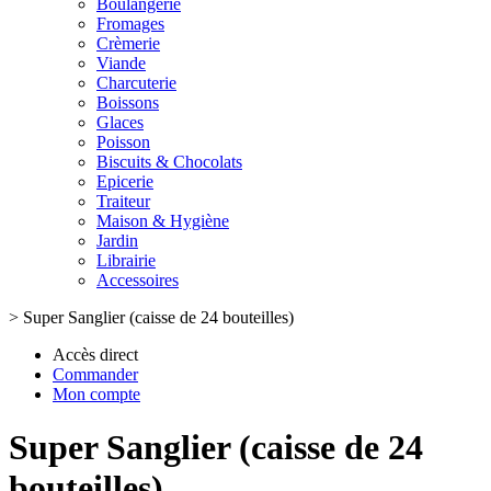
Boulangerie
Fromages
Crèmerie
Viande
Charcuterie
Boissons
Glaces
Poisson
Biscuits & Chocolats
Epicerie
Traiteur
Maison & Hygiène
Jardin
Librairie
Accessoires
>
Super Sanglier (caisse de 24 bouteilles)
Accès direct
Commander
Mon compte
Super Sanglier (caisse de 24
bouteilles)