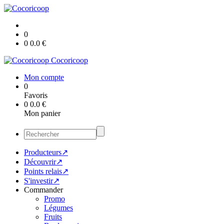
0
0
0.0
€
Cocoricoop
Mon compte
0
Favoris
0
0.0
€
Mon panier
Producteurs↗
Découvrir↗
Points relais↗
S'investir↗
Commander
Promo
Légumes
Fruits