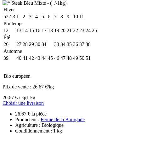
Hiver
52-53
1
2
3
4
5
6
7
8
9
10
11
Printemps
12
13
14
15
16
17
18
19
20
21
22
23
24
25
Été
26
27
28
29
30
31
32
33
34
35
36
37
38
Automne
39
40
41
42
43
44
45
46
47
48
49
50
51
Bio européen
Prix de vente :
26.67 €/kg
26.67 € / kg
1 kg
Choisir une livraison
26.67 € la pièce
Producteur :
Ferme de la Bourgade
Agriculture : Biologique
Conditionnement : 1 kg