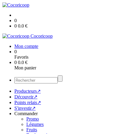
0
0
0.0
€
Cocoricoop
Mon compte
0
Favoris
0
0.0
€
Mon panier
Producteurs↗
Découvrir↗
Points relais↗
S'investir↗
Commander
Promo
Légumes
Fruits